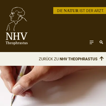
NATUR
DIE
IST DER ARZT.
↑
ZURÜCK ZU
NHV THEOPHRASTUS