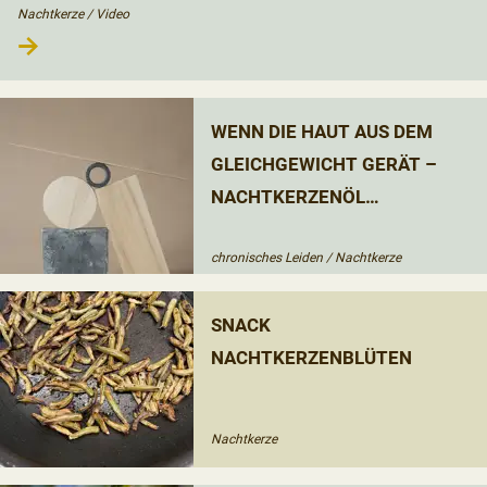
verblüffendem Tempo. Dieses eindrucksvolle
Nachtkerze
/
Video
→
Naturschauspiel sollte man sich an einem lauen
Sommerabend unbedingt einmal live anschauen. Wir
haben hier erste Eindrücke zusammengestellt.
WENN DIE HAUT AUS DEM
GLEICHGEWICHT GERÄT –
NACHTKERZENÖL
UNTERSTÜTZT
chronisches Leiden
/
Nachtkerze
SNACK
NACHTKERZENBLÜTEN
Nachtkerze