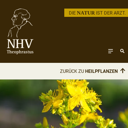
NATUR
DIE
IST DER ARZT.
↑
ZURÜCK ZU
HEILPFLANZEN