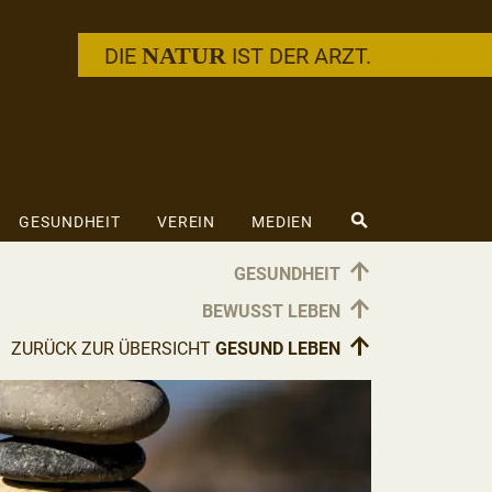
NATUR
NATU
DIE
IST DER ARZT.
DIE
⚲
GESUNDHEIT
VEREIN
MEDIEN
↑
GESUNDHEIT
↑
BEWUSST LEBEN
↑
ZURÜCK ZUR ÜBERSICHT
GESUND LEBEN