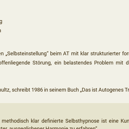
ig
n
en „Selbsteinstellung“ beim AT mit klar strukturierter f
e offenliegende Störung, ein belastendes Problem mit d
chultz, schreibt 1986 in seinem Buch „Das ist Autogenes T
 methodisch klar definierte Selbsthypnose ist eine Kun
ster, ausgeglichener Harmonie zu erfahren“.